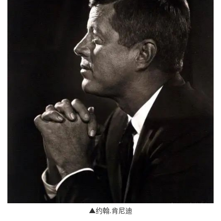
▲约翰.肯尼迪