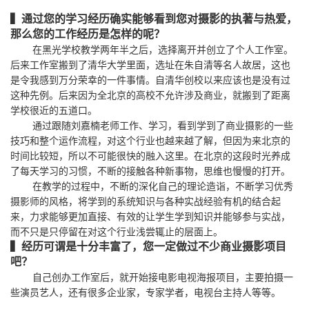
▍通过您的学习经历确实能够看到您对摄影的执著与热爱，
那么您的工作经历是怎样的呢？
在黑光学校教学两年半之后，选择离开并创立了个人工作室。
后来工作室搬到了清华大学里面，选址在朱自清等名人故居，这也
是令我感到万分荣幸的一件事情。自清华创校以来应该也是没有过
这种先例。后来因为全北京的高校不允许涉及商业，就搬到了距离
学校很近的五道口。
通过跟随刘嘉楠老师工作、学习，看到学到了商业摄影的一些
技巧和整个运作流程，对这个行业也越来越了解，但因为来北京的
时间比较短，所以不可能很快的融入这里。在北京的这段时光养成
了每天学习的习惯，不断的接触各种新事物，思维也慢慢的打开。
在教学的过程中，不断的深化自己的理论造诣，不断学习优秀
摄影师的风格，将学到的系统知识与各种实战经验有机的结合起
来，力求能够更加直接、有效的让学生学到知识并能够参与实战，
而不只是只停留在对这个行业浅尝辄止的层面上。
▍经历可谓是十分丰富了，您一定做过不少商业摄影项目
吧？
自己创办工作室后，就开始接电影电视海报项目，主要拍摄一
些演员艺人，还有很多企业家，专家学者，电视台主持人等等。