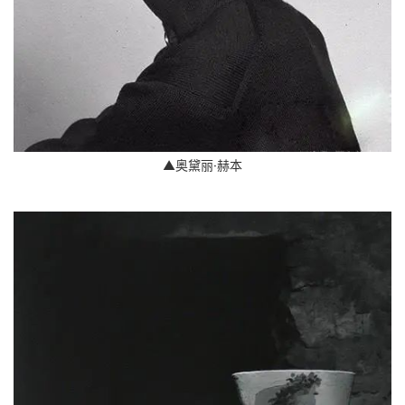
▲奥黛丽·赫本