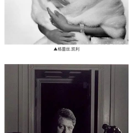
▲格蕾丝.凯利