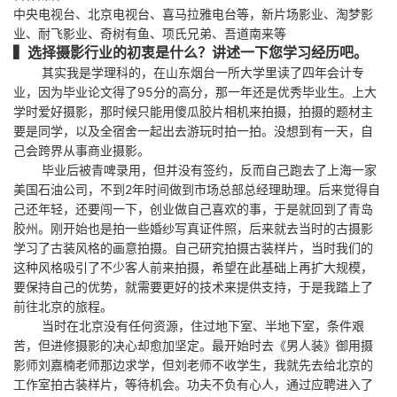
中央电视台、北京电视台、喜马拉雅电台等，新片场影业、淘梦影
业、耐飞影业、奇树有鱼、项氏兄弟、吾道南来等
▍选择摄影行业的初衷是什么？讲述一下您学习经历吧。
其实我是学理科的，在山东烟台一所大学里读了四年会计专
业，因为毕业论文得了95分的高分，那一年还是优秀毕业生。上大
学时爱好摄影，那时候只能用傻瓜胶片相机来拍摄，拍摄的题材主
要是同学，以及全宿舍一起出去游玩时拍一拍。没想到有一天，自
己会跨界从事商业摄影。
毕业后被青啤录用，但并没有签约，反而自己跑去了上海一家
美国石油公司，不到2年时间做到市场总部总经理助理。后来觉得自
己还年轻，还要闯一下，创业做自己喜欢的事，于是就回到了青岛
胶州。刚开始也是拍一些婚纱写真证件照，后来就去当时的古摄影
学习了古装风格的画意拍摄。自己研究拍摄古装样片，当时我们的
这种风格吸引了不少客人前来拍摄，希望在此基础上再扩大规模，
要保持自己的优势，就需要更好的技术来提供支持，于是我踏上了
前往北京的旅程。
当时在北京没有任何资源，住过地下室、半地下室，条件艰
苦，但进修摄影的决心却愈加坚定。最开始时去《男人装》御用摄
影师刘嘉楠老师那边求学，但刘老师不收学生，我就先去给北京的
工作室拍古装样片，等待机会。功夫不负有心人，通过应聘进入了