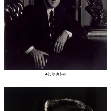
▲比尔.克林顿