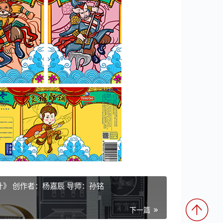
黄海学院 |《古都安阳文创设计》 创作者：杨嘉辰 导师：孙铭
下一篇