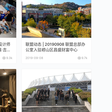
岛设计师
联盟动态 | 20190908 联盟总部办
展·吉祥
公室入驻崂山区昌盛财富中心
9.3k
2019-09-08
9.7k